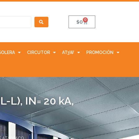
0
$
0
SOLERA
CIRCUTOR
AT3W
PROMOCIÓN
-L), IN= 20 kA,
F. AT-8086CO