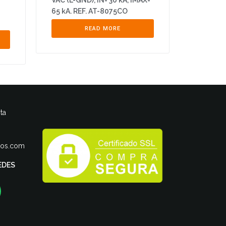
VAC (L-GND), IN= 30 kA, IMAX=
65 kA. REF. AT-8075CO
READ MORE
ta
ros.com
EDES