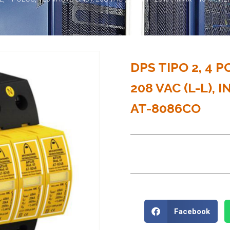
DPS TIPO 2, 4 P
208 VAC (L-L), I
AT-8086CO
Facebook