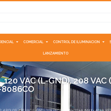
IDENCIAL
COMERCIAL
CONTROL DE ILUMINACION
LANZAMIENTO
 120 VAC (L-GND), 208 VAC (L
T-8086CO
, 4 POLOS, 120 VAC (L-GND), 208 VAC (L-L), IN= 20 kA, IMAX= 40 kA. RE