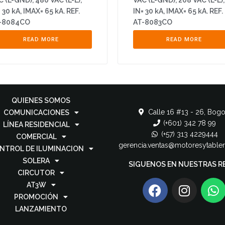
C (L-GND), 480 VAC (L-L),
VAC (L-GND), 208 VAC (L-L),
 30 kA, IMAX= 65 kA. REF.
IN= 30 kA, IMAX= 65 kA. REF.
-8084CO
AT-8083CO
READ MORE
READ MORE
QUIENES SOMOS
Calle 16 #13 - 26, Bogo
COMUNICACIONES
(+601) 342 78 99
LÍNEA RESIDENCIAL
(+57) 313 4229444
COMERCIAL
gerencia.ventas@motoresytable
NTROL DE ILUMINACION
SOLERA
SIGUENOS EN NUESTRAS R
CIRCUTOR
AT3W
PROMOCIÓN
LANZAMIENTO