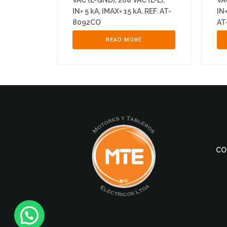
VAC (L-GND), 208 VAC (L-L),
VA
IN= 5 kA, IMAX= 15 kA. REF. AT-
IN=
8092CO
AT
READ MORE
CO