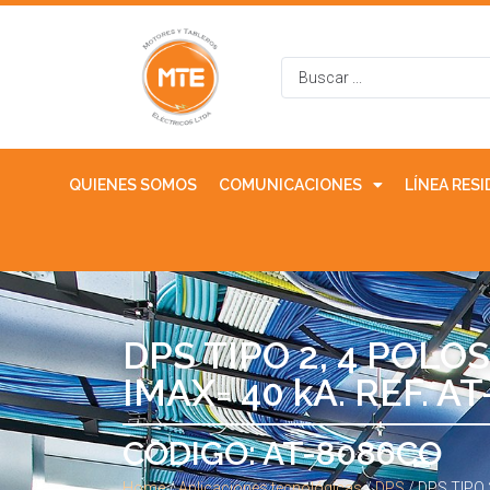
QUIENES SOMOS
COMUNICACIONES
LÍNEA RES
DPS TIPO 2, 4 POLOS,
IMAX= 40 kA. REF. A
CODIGO: AT-8086CO
Home
/
Aplicaciones tecnológicas
/
DPS
/ DPS TIPO 2