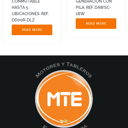
CONMUTABLE
GENERACION CON
HASTA 5
PILA. REF. DAWSC-
UBICACIONES. REF.
1BW
DD00R-DLZ
READ MORE
READ MORE