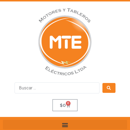
0
$
0