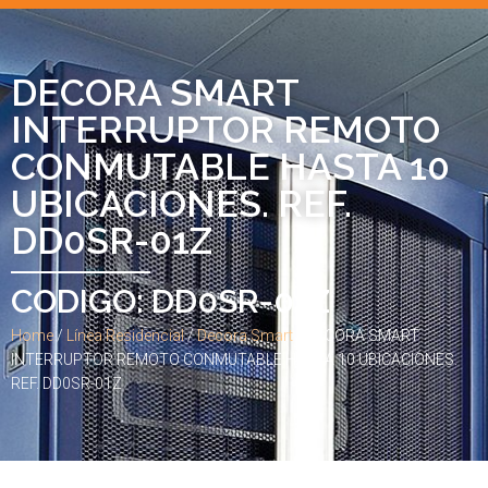
DECORA SMART
INTERRUPTOR REMOTO
CONMUTABLE HASTA 10
UBICACIONES. REF.
DD0SR-01Z
CODIGO: DD0SR-01Z
Home
/
Línea Residencial
/
Decora Smart
/ DECORA SMART
INTERRUPTOR REMOTO CONMUTABLE HASTA 10 UBICACIONES.
REF. DD0SR-01Z