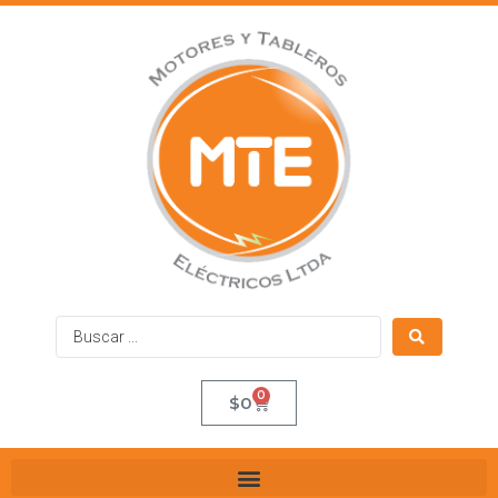
0
$
0