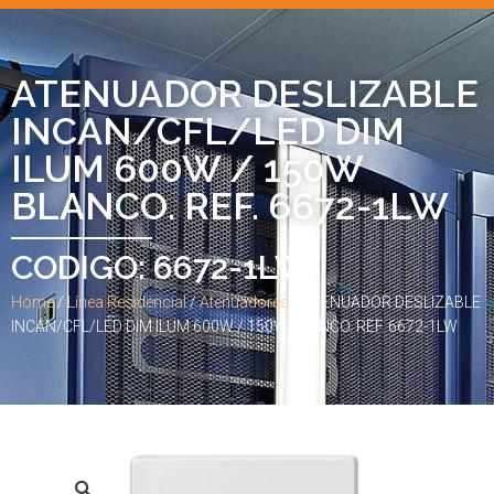
ATENUADOR DESLIZABLE
INCAN/CFL/LED DIM
ILUM 600W / 150W
BLANCO. REF. 6672-1LW
CODIGO: 6672-1LW
Home
/
Línea Residencial
/
Atenuadores
/ ATENUADOR DESLIZABLE
INCAN/CFL/LED DIM ILUM 600W / 150W BLANCO. REF. 6672-1LW