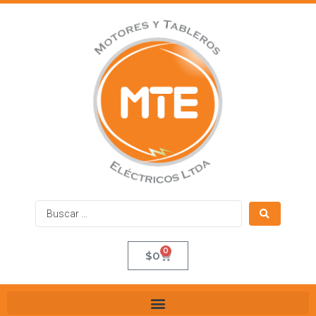
0
$
0