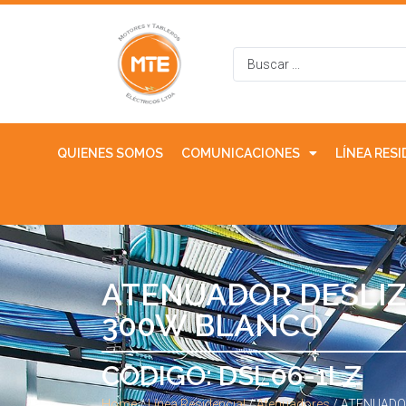
QUIENES SOMOS
COMUNICACIONES
LÍNEA RES
ATENUADOR DESLIZ
300W BLANCO
CODIGO: DSL06-1LZ
Home
/
Línea Residencial
/
Atenuadores
/ ATENUADOR