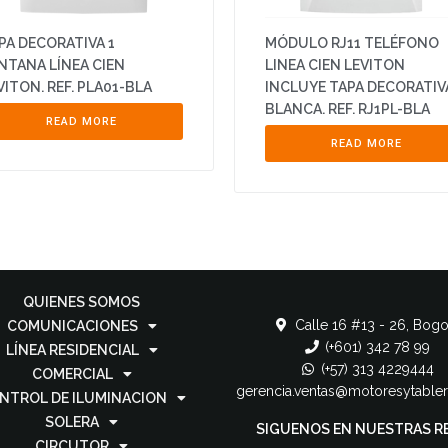
PA DECORATIVA 1
MÓDULO RJ11 TELÉFONO
NTANA LÍNEA CIEN
LINEA CIEN LEVITON
VITON. REF. PLA01-BLA
INCLUYE TAPA DECORATIV
BLANCA. REF. RJ1PL-BLA
READ MORE
READ MORE
QUIENES SOMOS
Calle 16 #13 - 26, Bogo
COMUNICACIONES
(+601) 342 78 99
LÍNEA RESIDENCIAL
(+57) 313 4229444
COMERCIAL
gerencia.ventas@motoresytable
NTROL DE ILUMINACION
SOLERA
SIGUENOS EN NUESTRAS R
CIRCUTOR