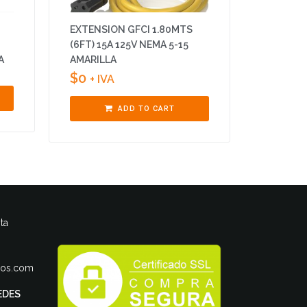
EXTENSION GFCI 1.80MTS
(6FT) 15A 125V NEMA 5-15
A
AMARILLA
$
0
+ IVA
ADD TO CART
ta
ros.com
EDES