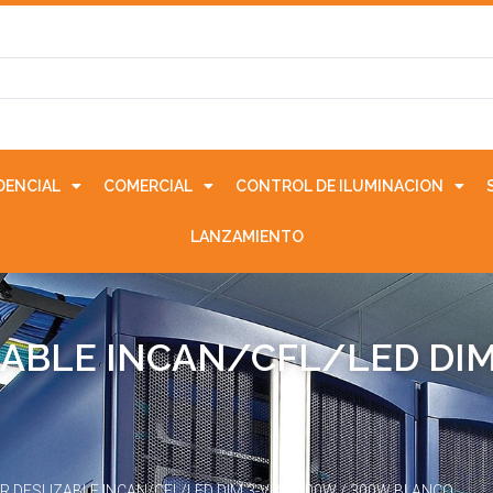
IDENCIAL
COMERCIAL
CONTROL DE ILUMINACION
LANZAMIENTO
ABLE INCAN/CFL/LED DIM 
 DESLIZABLE INCAN/CFL/LED DIM 3-VIAS 600W / 300W BLANCO