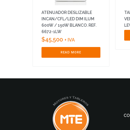
ATENUADOR DESLIZABLE
TA
INCAN/CFL/LED DIM ILUM
VE
600W / 150W BLANCO. REF.
LE
6672-1LW
$
45,500
+ IVA
READ MORE
CO