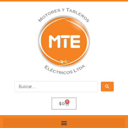
0
$
0