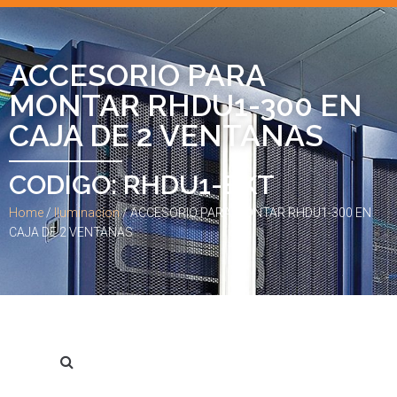
ACCESORIO PARA
MONTAR RHDU1-300 EN
CAJA DE 2 VENTANAS
CODIGO: RHDU1-BKT
Home
/
Iluminacion
/ ACCESORIO PARA MONTAR RHDU1-300 EN
CAJA DE 2 VENTANAS