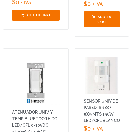
$
0
+ IVA
$
0
+ IVA
ADD TO CART
ADD TO
CART
SENSOR UNIV DE
PARED IR 180º
ATENUADOR UNIV. Y
9X9 MTS 150W
TEMP BLUETOOTH DD
LED/CFL BLANCO
LED/CFL 0-10VDC
$
0
+ IVA
1200VA / 120VAC